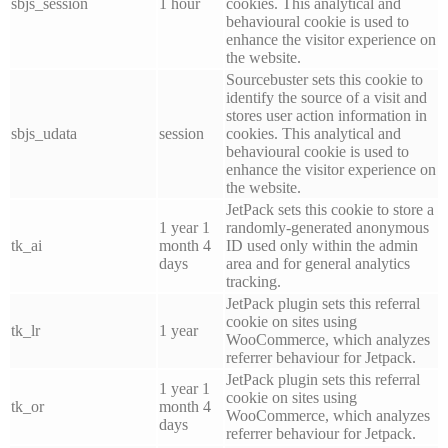
sbjs_session
1 hour
cookies. This analytical and
behavioural cookie is used to
enhance the visitor experience on
the website.
Sourcebuster sets this cookie to
identify the source of a visit and
stores user action information in
sbjs_udata
session
cookies. This analytical and
behavioural cookie is used to
enhance the visitor experience on
the website.
JetPack sets this cookie to store a
1 year 1
randomly-generated anonymous
tk_ai
month 4
ID used only within the admin
days
area and for general analytics
tracking.
JetPack plugin sets this referral
cookie on sites using
tk_lr
1 year
WooCommerce, which analyzes
referrer behaviour for Jetpack.
JetPack plugin sets this referral
1 year 1
cookie on sites using
tk_or
month 4
WooCommerce, which analyzes
days
referrer behaviour for Jetpack.