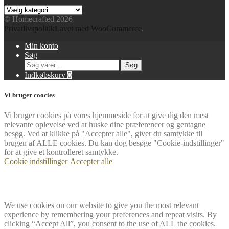
Blog kategorier
Blog
kategorier
© Homecrafted 2026
Privatlivspolitik
Lavet med WooCommerce
.
Min konto
Søg
Søg
Søg
efter:
Indkøbskurv
0
Vi bruger coocies
Vi bruger cookies på vores hjemmeside for at give dig den mest
relevante oplevelse ved at huske dine præferencer og gentagne
besøg. Ved at klikke på "Accepter alle", giver du samtykke til
brugen af ​​ALLE cookies. Du kan dog besøge "Cookie-indstillinger"
for at give et kontrolleret samtykke.
Cookie indstillinger
Accepter alle
We use cookies on our website to give you the most relevant
experience by remembering your preferences and repeat visits. By
clicking “Accept All”, you consent to the use of ALL the cookies.