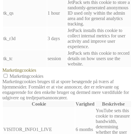
JetPack sets this cookie to store a
randomly-generated anonymous
tk_qs
1 hour
ID used only within the admin
area and for general analytics
tracking.
JetPack installs this cookie to
collect internal metrics for user
tk_r3d
3 days
activity and improve user
experience.
JetPack sets this cookie to record
tk_tc
session
details on how users use the
website.
Marketingcookies
Marketingcookies
Marketingcookies bruges til at spore besøgende på tværs af
hjemmesider. Formålet er at vise annoncer, der er relevante og
engagerende for den enkelte bruger og dermed mere værdifulde for
udgivere og tredjepartsannoncører.
Cookie
Varighed
Beskrivelse
YouTube sets this
cookie to measure
bandwidth,
determining
VISITOR_INFO1_LIVE
6 months
whether the user