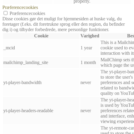
properly.
Præferencecookies
Præferencecookies
Disse cookies gør det muligt for hjemmesiden at huske valg, du
foretager (f.eks. dit foretrukne sprog eller den region, du befinder
dig i) og tilbyder forbedrede, mere personlige funktioner.
Cookie
Varighed
Bes
This is a Mailchi
_mcid
1 year
cookie used to e
interaction with i
MailChimp sets th
mailchimp_landing_site
1 month
which page the use
The yt-player-ban
to store the user'
yt-player-bandwidth
never
preferences and se
related to bandwi
quality on YouTu
The yt-player-hea
is used by YouTub
yt-player-headers-readable
never
preferences relat
and interface, enh
viewing experien
The yt-remote-cast
used to store the 