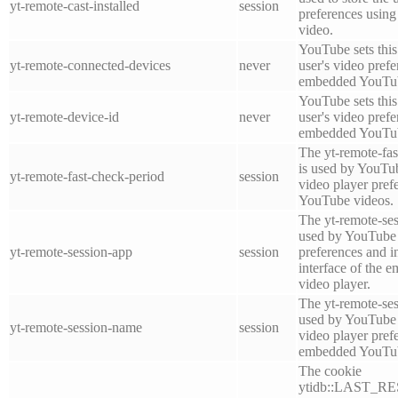
yt-remote-cast-installed
session
preferences usi
video.
YouTube sets this 
yt-remote-connected-devices
never
user's video pref
embedded YouTub
YouTube sets this 
yt-remote-device-id
never
user's video pref
embedded YouTub
The yt-remote-fas
is used by YouTube
yt-remote-fast-check-period
session
video player pre
YouTube videos.
The yt-remote-ses
used by YouTube t
yt-remote-session-app
session
preferences and i
interface of the
video player.
The yt-remote-se
used by YouTube t
yt-remote-session-name
session
video player pref
embedded YouTub
The cookie
ytidb::LAST_