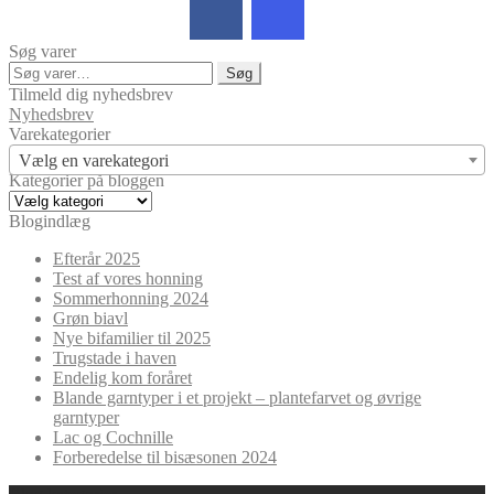
Søg varer
Søg
Søg
efter:
Tilmeld dig nyhedsbrev
Nyhedsbrev
Varekategorier
Vælg en varekategori
Kategorier på bloggen
Kategorier
på
Blogindlæg
bloggen
Efterår 2025
Test af vores honning
Sommerhonning 2024
Grøn biavl
Nye bifamilier til 2025
Trugstade i haven
Endelig kom foråret
Blande garntyper i et projekt – plantefarvet og øvrige
garntyper
Lac og Cochnille
Forberedelse til bisæsonen 2024