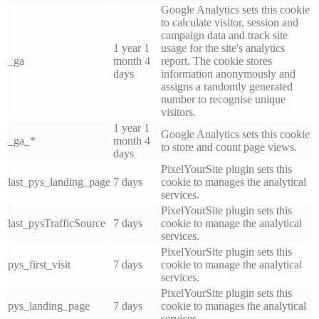
Google Analytics sets this cookie
to calculate visitor, session and
campaign data and track site
1 year 1
usage for the site's analytics
_ga
month 4
report. The cookie stores
days
information anonymously and
assigns a randomly generated
number to recognise unique
visitors.
1 year 1
Google Analytics sets this cookie
_ga_*
month 4
to store and count page views.
days
PixelYourSite plugin sets this
last_pys_landing_page
7 days
cookie to manages the analytical
services.
PixelYourSite plugin sets this
last_pysTrafficSource
7 days
cookie to manage the analytical
services.
PixelYourSite plugin sets this
pys_first_visit
7 days
cookie to manage the analytical
services.
PixelYourSite plugin sets this
pys_landing_page
7 days
cookie to manages the analytical
services.