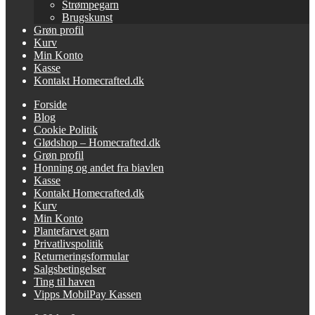
Strømpegarn
Brugskunst
Grøn profil
Kurv
Min Konto
Kasse
Kontakt Homecrafted.dk
Forside
Blog
Cookie Politik
Glødshop – Homecrafted.dk
Grøn profil
Honning og andet fra biavlen
Kasse
Kontakt Homecrafted.dk
Kurv
Min Konto
Plantefarvet garn
Privatlivspolitik
Returneringsformular
Salgsbetingelser
Ting til haven
Vipps MobilPay Kassen