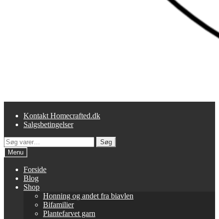
Kontakt Homecrafted.dk
Salgsbetingelser
Søg
Søg
efter:
Menu
Forside
Blog
Shop
Honning og andet fra biavlen
Bifamilier
Plantefarvet garn