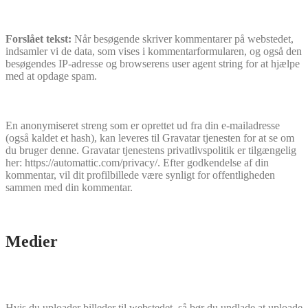
Forslået tekst:
Når besøgende skriver kommentarer på webstedet,
indsamler vi de data, som vises i kommentarformularen, og også den
besøgendes IP-adresse og browserens user agent string for at hjælpe
med at opdage spam.
En anonymiseret streng som er oprettet ud fra din e-mailadresse
(også kaldet et hash), kan leveres til Gravatar tjenesten for at se om
du bruger denne. Gravatar tjenestens privatlivspolitik er tilgængelig
her: https://automattic.com/privacy/. Efter godkendelse af din
kommentar, vil dit profilbillede være synligt for offentligheden
sammen med din kommentar.
Medier
Hvis du uploader billeder til webstedet, så bør du undlade at uploade