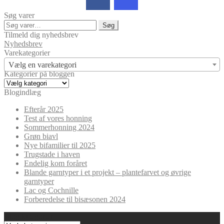
Søg varer
Søg
Søg
efter:
Tilmeld dig nyhedsbrev
Nyhedsbrev
Varekategorier
Vælg en varekategori
Kategorier på bloggen
Kategorier
på
Blogindlæg
bloggen
Efterår 2025
Test af vores honning
Sommerhonning 2024
Grøn biavl
Nye bifamilier til 2025
Trugstade i haven
Endelig kom foråret
Blande garntyper i et projekt – plantefarvet og øvrige
garntyper
Lac og Cochnille
Forberedelse til bisæsonen 2024
Blog kategorier