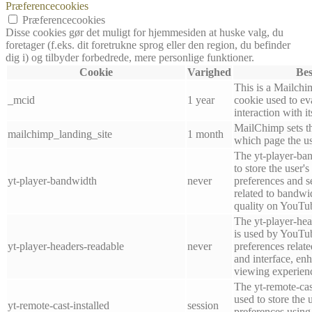
Præferencecookies
Præferencecookies
Disse cookies gør det muligt for hjemmesiden at huske valg, du
foretager (f.eks. dit foretrukne sprog eller den region, du befinder
dig i) og tilbyder forbedrede, mere personlige funktioner.
Cookie
Varighed
Bes
This is a Mailchi
_mcid
1 year
cookie used to e
interaction with i
MailChimp sets th
mailchimp_landing_site
1 month
which page the use
The yt-player-ban
to store the user'
yt-player-bandwidth
never
preferences and se
related to bandwi
quality on YouTu
The yt-player-hea
is used by YouTub
yt-player-headers-readable
never
preferences relat
and interface, enh
viewing experien
The yt-remote-cast
used to store the 
yt-remote-cast-installed
session
preferences usi