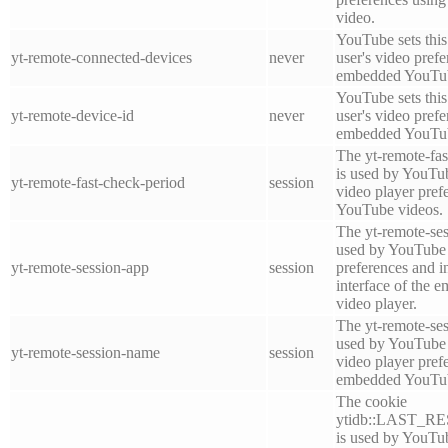
video.
YouTube sets this 
yt-remote-connected-devices
never
user's video pref
embedded YouTub
YouTube sets this 
yt-remote-device-id
never
user's video pref
embedded YouTub
The yt-remote-fas
is used by YouTube
yt-remote-fast-check-period
session
video player pre
YouTube videos.
The yt-remote-ses
used by YouTube t
yt-remote-session-app
session
preferences and i
interface of the
video player.
The yt-remote-se
used by YouTube t
yt-remote-session-name
session
video player pref
embedded YouTub
The cookie
ytidb::LAST_
is used by YouTube