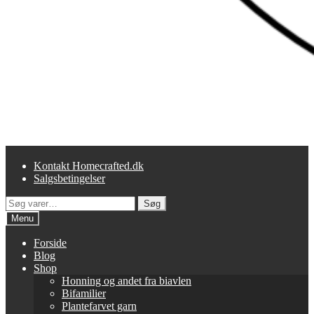
Kontakt Homecrafted.dk
Salgsbetingelser
Søg
Søg
efter:
Menu
Forside
Blog
Shop
Honning og andet fra biavlen
Bifamilier
Plantefarvet garn