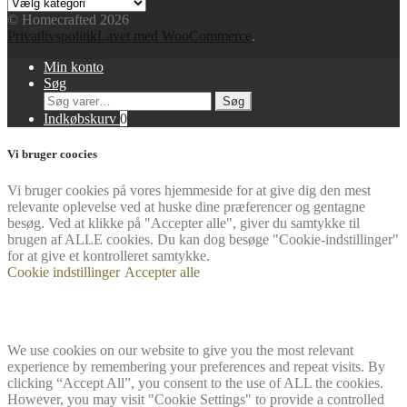
Blog
kategorier
© Homecrafted 2026
Privatlivspolitik
Lavet med WooCommerce
.
Min konto
Søg
Søg
Søg
efter:
Indkøbskurv
0
Vi bruger coocies
Vi bruger cookies på vores hjemmeside for at give dig den mest
relevante oplevelse ved at huske dine præferencer og gentagne
besøg. Ved at klikke på "Accepter alle", giver du samtykke til
brugen af ​​ALLE cookies. Du kan dog besøge "Cookie-indstillinger"
for at give et kontrolleret samtykke.
Cookie indstillinger
Accepter alle
We use cookies on our website to give you the most relevant
experience by remembering your preferences and repeat visits. By
clicking “Accept All”, you consent to the use of ALL the cookies.
However, you may visit "Cookie Settings" to provide a controlled