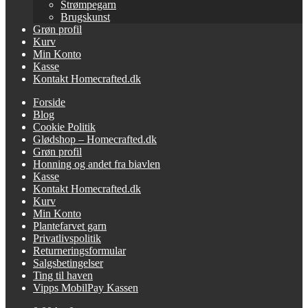
Strømpegarn
Brugskunst
Grøn profil
Kurv
Min Konto
Kasse
Kontakt Homecrafted.dk
Forside
Blog
Cookie Politik
Glødshop – Homecrafted.dk
Grøn profil
Honning og andet fra biavlen
Kasse
Kontakt Homecrafted.dk
Kurv
Min Konto
Plantefarvet garn
Privatlivspolitik
Returneringsformular
Salgsbetingelser
Ting til haven
Vipps MobilPay Kassen