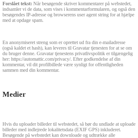
Forslået tekst:
Når besøgende skriver kommentarer på webstedet,
indsamler vi de data, som vises i kommentarformularen, og også den
besøgendes IP-adresse og browserens user agent string for at hjælpe
med at opdage spam.
En anonymiseret streng som er oprettet ud fra din e-mailadresse
(også kaldet et hash), kan leveres til Gravatar tjenesten for at se om
du bruger denne. Gravatar tjenestens privatlivspolitik er tilgængelig
her: https://automattic.com/privacy/. Efter godkendelse af din
kommentar, vil dit profilbillede være synligt for offentligheden
sammen med din kommentar.
Medier
Hvis du uploader billeder til webstedet, så bør du undlade at uploade
billeder med indlejrede lokalitetsdata (EXIF GPS) inkluderet.
Besøgende på webstedet kan downloade og udtrække alle