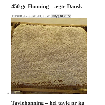
450 gr Honning – ægte Dansk
Den
Den
Tilbud!
45,00
kr.
40,00
kr.
Tilføj til kurv
oprindelige
aktuelle
pris
pris
var:
er:
45,00 kr..
40,00 kr..
Tavlehonning – hel tavle pr kg