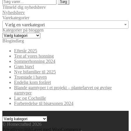
Søg
Søg
efter:
Tilmeld dig nyhedsbrev
Nyhedsbrev
Varekategorier
Vælg en varekategori
Kategorier på bloggen
Kategorier
på
Blogindlæg
bloggen
Efterår 2025
Test af vores honning
Sommerhonning 2024
Grøn biavl
Nye bifamilier til 2025
Trugstade i haven
Endelig kom foråret
Blande garntyper i et projekt – plantefarvet og øvrige
garntyper
Lac og Cochnille
Forberedelse til bisæsonen 2024
Blog kategorier
Blog
kategorier
© Homecrafted 2026
Privatlivspolitik
Lavet med WooCommerce
.