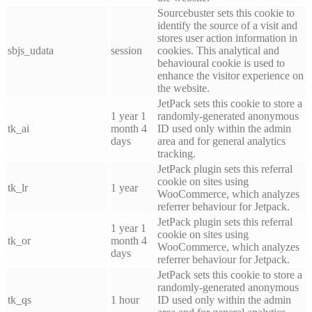
Sourcebuster sets this cookie to
identify the source of a visit and
stores user action information in
sbjs_udata
session
cookies. This analytical and
behavioural cookie is used to
enhance the visitor experience on
the website.
JetPack sets this cookie to store a
1 year 1
randomly-generated anonymous
tk_ai
month 4
ID used only within the admin
days
area and for general analytics
tracking.
JetPack plugin sets this referral
cookie on sites using
tk_lr
1 year
WooCommerce, which analyzes
referrer behaviour for Jetpack.
JetPack plugin sets this referral
1 year 1
cookie on sites using
tk_or
month 4
WooCommerce, which analyzes
days
referrer behaviour for Jetpack.
JetPack sets this cookie to store a
randomly-generated anonymous
tk_qs
1 hour
ID used only within the admin