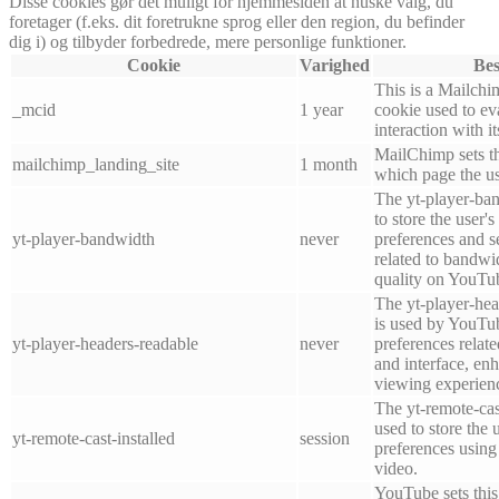
Disse cookies gør det muligt for hjemmesiden at huske valg, du
foretager (f.eks. dit foretrukne sprog eller den region, du befinder
dig i) og tilbyder forbedrede, mere personlige funktioner.
Cookie
Varighed
Bes
This is a Mailchi
_mcid
1 year
cookie used to e
interaction with i
MailChimp sets th
mailchimp_landing_site
1 month
which page the use
The yt-player-ban
to store the user'
yt-player-bandwidth
never
preferences and se
related to bandwi
quality on YouTu
The yt-player-hea
is used by YouTub
yt-player-headers-readable
never
preferences relat
and interface, enh
viewing experien
The yt-remote-cast
used to store the 
yt-remote-cast-installed
session
preferences usi
video.
YouTube sets this 