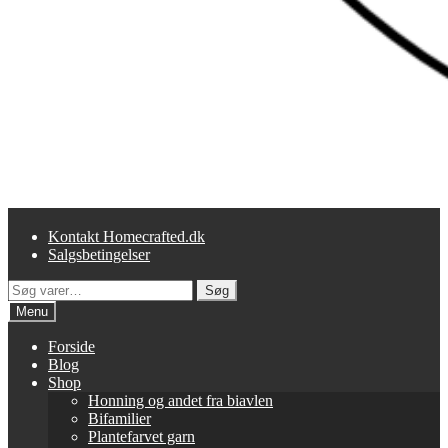
Kontakt Homecrafted.dk
Salgsbetingelser
Søg
Søg
efter:
Menu
Forside
Blog
Shop
Honning og andet fra biavlen
Bifamilier
Plantefarvet garn