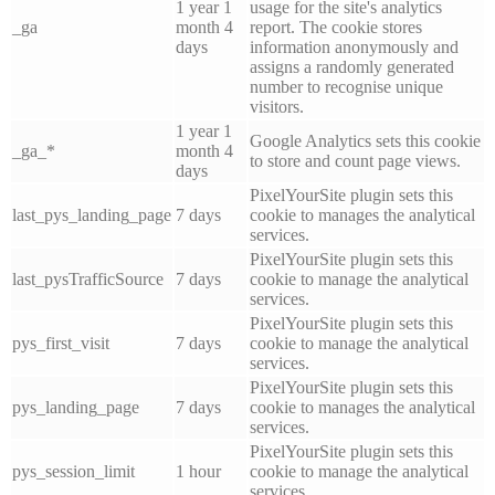
1 year 1
usage for the site's analytics
_ga
month 4
report. The cookie stores
days
information anonymously and
assigns a randomly generated
number to recognise unique
visitors.
1 year 1
Google Analytics sets this cookie
_ga_*
month 4
to store and count page views.
days
PixelYourSite plugin sets this
last_pys_landing_page
7 days
cookie to manages the analytical
services.
PixelYourSite plugin sets this
last_pysTrafficSource
7 days
cookie to manage the analytical
services.
PixelYourSite plugin sets this
pys_first_visit
7 days
cookie to manage the analytical
services.
PixelYourSite plugin sets this
pys_landing_page
7 days
cookie to manages the analytical
services.
PixelYourSite plugin sets this
pys_session_limit
1 hour
cookie to manage the analytical
services.