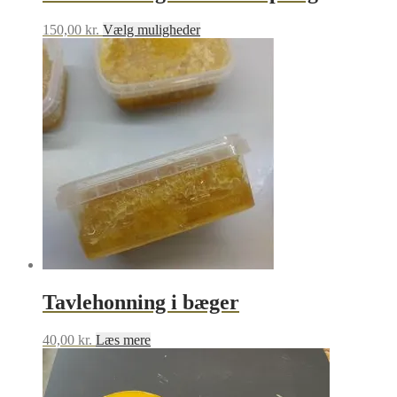
Dette
150,00
kr.
Vælg muligheder
vare
har
flere
varianter.
Mulighederne
kan
vælges
på
varesiden
Tavlehonning i bæger
40,00
kr.
Læs mere