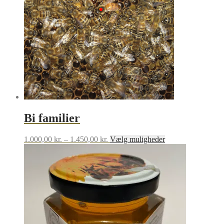
Bi familier
Prisinterval:
Dette
1.000,00
kr.
–
1.450,00
kr.
Vælg muligheder
1.000,00 kr.
vare
til
har
1.450,00 kr.
flere
varianter.
Mulighederne
kan
vælges
på
varesiden