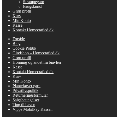
Strømpegarn
Brugskunst
Grøn profil
Kurv
Min Konto
Kasse
Kontakt Homecrafted.dk
Forside
Blog
Cookie Politik
Glødshop – Homecrafted.dk
Grøn profil
Honning og andet fra biavlen
Kasse
Kontakt Homecrafted.dk
Kurv
Min Konto
Plantefarvet garn
Privatlivspolitik
Returneringsformular
Salgsbetingelser
Ting til haven
Vipps MobilPay Kassen