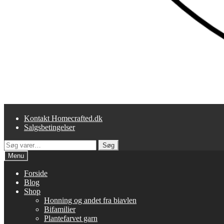
Kontakt Homecrafted.dk
Salgsbetingelser
Søg
Søg
efter:
Menu
Forside
Blog
Shop
Honning og andet fra biavlen
Bifamilier
Plantefarvet garn