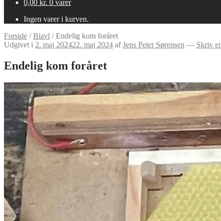
0,00
kr.
0 varer
Ingen varer i kurven.
Forside
/
Biavl
/
Endelig kom foråret
Udgivet i
2. maj 2024
22. maj 2024
af
Jens Peter Sørensen
—
Skriv e
Endelig kom foråret