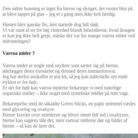
Den sidste honning er taget fra bierne og slynget, det venter blot på
at blive tappet på glas – jeg er i gang men ikke helt færdig.
Høsten blev ganske fin, året startede dog lidt sløjt.
Vi var ramt af en for høj vinterdød blandt bifamilierne, hvad årsagen
er kan jeg ikke helt greje, måske der var for mange varroa mider ved
indvintringen?
Varroa mider ?
Varroa mider er nogle små snyltere som sætter sig på bierne,
ødelægger deres exoskelet og dermed deres immunforsvar.
Jeg har derfor anskaffet et test kit, så jeg kan måle/tælle om mide
trykket er for højt.
Er det for højt kan varroa miderne bekæmpe vi med naturlige
organiske midler – ikke noget med syntetiske midler på min vagt.
Bekæmpelse med de såkaldte Green Sticks, en papir strimmel vædes
med glycering og oxalsyre.
Bierne kravler over strimlerne og bliver smurt lidt ind i oxalsyren,
bierne kan sagtens tåle det, men varroar miderne dør og falder af
bierne – så kan de lære det.