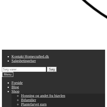
Kontakt Homecrafted.dk
Salgsbetingelser
Søg
Søg
efter:
Menu
Forside
Blog
Shop
Honning og andet fra biavlen
Bifamilier
Plantefarvet garn