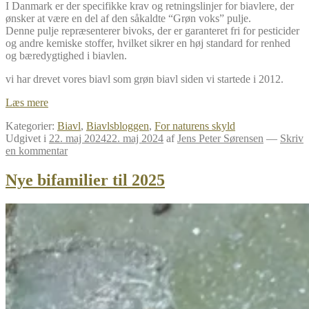
I Danmark er der specifikke krav og retningslinjer for biavlere, der
ønsker at være en del af den såkaldte “Grøn voks” pulje.
Denne pulje repræsenterer bivoks, der er garanteret fri for pesticider
og andre kemiske stoffer, hvilket sikrer en høj standard for renhed
og bæredygtighed i biavlen.
vi har drevet vores biavl som grøn biavl siden vi startede i 2012.
Grøn
Læs mere
biavl
Kategorier:
Biavl
,
Biavlsbloggen
,
For naturens skyld
Udgivet i
22. maj 2024
22. maj 2024
af
Jens Peter Sørensen
—
Skriv
en kommentar
Nye bifamilier til 2025