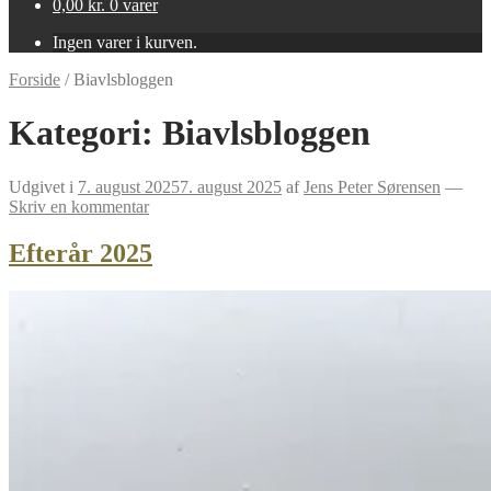
0,00
kr.
0 varer
Ingen varer i kurven.
Forside
/
Biavlsbloggen
Kategori:
Biavlsbloggen
Udgivet i
7. august 2025
7. august 2025
af
Jens Peter Sørensen
—
Skriv en kommentar
Efterår 2025