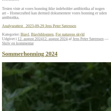
Testen viste at vores honning ikke indeholder antibiotika af nogen
art – Homecrafted kan dermed dokumentere vores honning er uden
antibiotika.
Analyseattest_ 2023-09-29 Jens Peter Sørensen
Kategorier:
Biavl
,
Biavlsbloggen
,
For naturens skyld
Udgivet i
12. august 2024
12. august 2024
af
Jens Peter Sørensen
—
Skriv en kommentar
Sommerhonning 2024