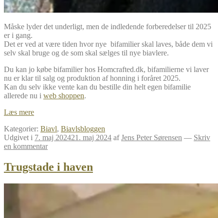
Måske lyder det underligt, men de indledende forberedelser til 2025
er i gang.
Det er ved at være tiden hvor nye bifamilier skal laves, både dem vi
selv skal bruge og de som skal sælges til nye biavlere.
Du kan jo købe bifamilier hos Homcrafted.dk, bifamilierne vi laver
nu er klar til salg og produktion af honning i foråret 2025.
Kan du selv ikke vente kan du bestille din helt egen bifamilie
allerede nu i
web shoppen
.
Nye
Læs mere
bifamilier
Kategorier:
Biavl
,
Biavlsbloggen
til
Udgivet i
7. maj 2024
21. maj 2024
af
Jens Peter Sørensen
—
Skriv
2025
en kommentar
Trugstade i haven