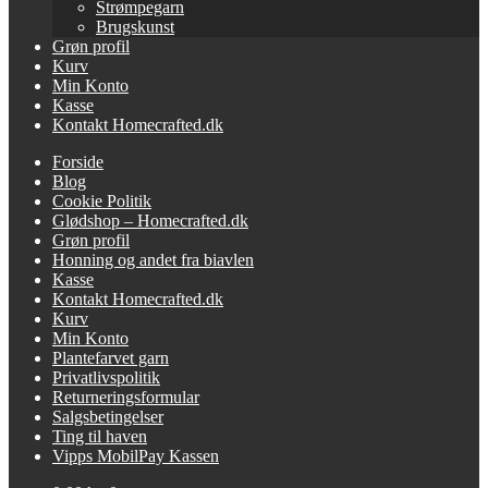
Strømpegarn
Brugskunst
Grøn profil
Kurv
Min Konto
Kasse
Kontakt Homecrafted.dk
Forside
Blog
Cookie Politik
Glødshop – Homecrafted.dk
Grøn profil
Honning og andet fra biavlen
Kasse
Kontakt Homecrafted.dk
Kurv
Min Konto
Plantefarvet garn
Privatlivspolitik
Returneringsformular
Salgsbetingelser
Ting til haven
Vipps MobilPay Kassen