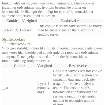
funktionaliteten og ydeevnen på en hjemmeside. Disse cookies
indsamler oplysninger om, hvordan besøgende bruger en
hjemmeside, hvilket gør det muligt for ejere af hjemmesider at
optimere brugervenlighed og design.
Cookie
Varighed
Beskrivelse
This cookie is set by Slideshare's HAProxy
SERVERID
session
load balancer to assign the visitor to a
specific server.
Statistikcookies
Statistikcookies
Vi bruger statistikcookies til at forstå, hvordan besøgende interagerer
med vores hjemmeside ved at indsamle og rapportere oplysninger
anonymt. Dette hjælper os med at forbedre hjemmesidens
funktionalitet og brugeroplevelse.
Cookie
Varighed
Beskrivelse
Google Analytics sets this cookie
to calculate visitor, session and
campaign data and track site
1 year 1
usage for the site's analytics
_ga
month 4
report. The cookie stores
days
information anonymously and
assigns a randomly generated
number to recognise unique
visitors.