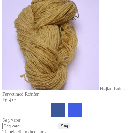
Højlandsuld -
Farvet med Rejnfan
Følg os
Søg varer
Søg
Søg
efter:
Tilmeld dig nyhedsbrev