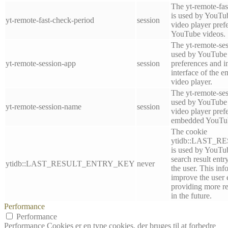
The yt-remote-fas
is used by YouTube
yt-remote-fast-check-period
session
video player pre
YouTube videos.
The yt-remote-ses
used by YouTube t
yt-remote-session-app
session
preferences and i
interface of the
video player.
The yt-remote-se
used by YouTube t
yt-remote-session-name
session
video player pref
embedded YouTub
The cookie
ytidb::LAST_
is used by YouTube
search result entr
ytidb::LAST_RESULT_ENTRY_KEY
never
the user. This inf
improve the user 
providing more re
in the future.
Performance
Performance
Performance Cookies er en type cookies, der bruges til at forbedre