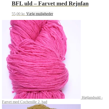
BFL uld – Farvet med Rejnfan
Dette
55,00
kr.
Vælg muligheder
vare
har
flere
varianter.
Mulighederne
kan
vælges
på
varesiden
Højlandsuld -
Farvet med Cochenille 2. bad