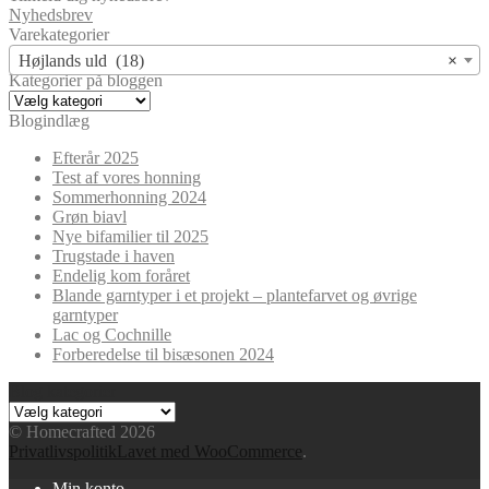
Nyhedsbrev
Varekategorier
Højlands uld (18)
×
Kategorier på bloggen
Kategorier
på
Blogindlæg
bloggen
Efterår 2025
Test af vores honning
Sommerhonning 2024
Grøn biavl
Nye bifamilier til 2025
Trugstade i haven
Endelig kom foråret
Blande garntyper i et projekt – plantefarvet og øvrige
garntyper
Lac og Cochnille
Forberedelse til bisæsonen 2024
Blog kategorier
Blog
kategorier
© Homecrafted 2026
Privatlivspolitik
Lavet med WooCommerce
.
Min konto