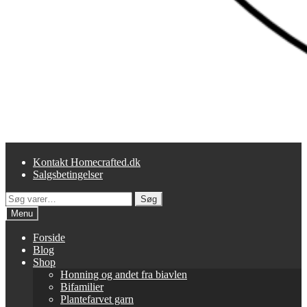
Kontakt Homecrafted.dk
Salgsbetingelser
Søg
Søg
efter:
Menu
Forside
Blog
Shop
Honning og andet fra biavlen
Bifamilier
Plantefarvet garn