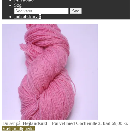
Søg
Søg
Søg
efter:
Indkøbskurv
0
Du ser på:
Højlandsuld – Farvet med Cochenille 3. bad
69,00
kr.
Vælg muligheder