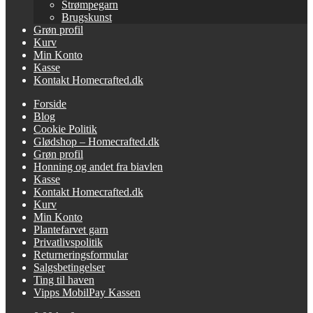
Strømpegarn
Brugskunst
Grøn profil
Kurv
Min Konto
Kasse
Kontakt Homecrafted.dk
Forside
Blog
Cookie Politik
Glødshop – Homecrafted.dk
Grøn profil
Honning og andet fra biavlen
Kasse
Kontakt Homecrafted.dk
Kurv
Min Konto
Plantefarvet garn
Privatlivspolitik
Returneringsformular
Salgsbetingelser
Ting til haven
Vipps MobilPay Kassen