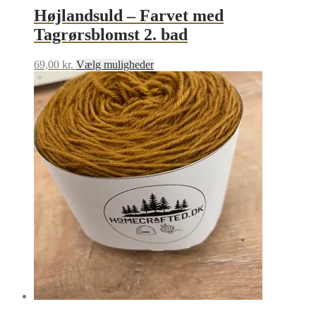
Højlandsuld – Farvet med
Tagrørsblomst 2. bad
Dette
69,00
kr.
Vælg muligheder
vare
har
flere
varianter.
Mulighederne
kan
vælges
på
varesiden