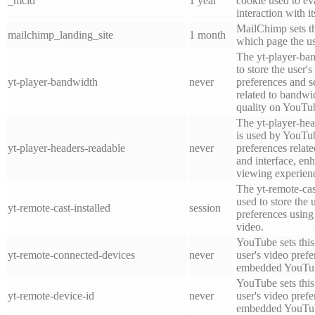
_mcid
1 year
cookie used to e
interaction with i
MailChimp sets th
mailchimp_landing_site
1 month
which page the use
The yt-player-ban
to store the user'
yt-player-bandwidth
never
preferences and se
related to bandwi
quality on YouTu
The yt-player-hea
is used by YouTub
yt-player-headers-readable
never
preferences relat
and interface, enh
viewing experien
The yt-remote-cast
used to store the 
yt-remote-cast-installed
session
preferences usi
video.
YouTube sets this 
yt-remote-connected-devices
never
user's video pref
embedded YouTub
YouTube sets this 
yt-remote-device-id
never
user's video pref
embedded YouTub