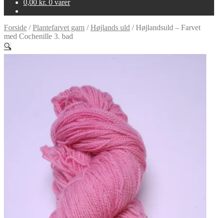
0,00
kr.
0 varer
Forside
/
Plantefarvet garn
/
Højlands uld
/
Højlandsuld – Farvet
med Cochenille 3. bad
🔍