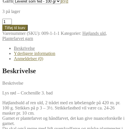
Garn
Ryd
3 på lager
Højlandsuld
-
Tilføj til kurv
Farvet
Varenummer (SKU):
009-1-1-1
Kategorier:
Højlands uld
,
med
Plantefarvet garn
Cochenille
3.
Beskrivelse
bad
Yderligere information
antal
Anmeldelser (0)
Beskrivelse
Beskrivelse
Lys rød – Cochenille 3. bad
Højlandsuld af ren uld, 2 trådet med en løbelængde på 420 m. pr.
100 g. Strikkes på p 3 – 3½. Strikkefasthed vil være ca. 24-26
masker pr. 10 cm.
Garnet er plantefarvet og håndfarvet, det kan give nuanceforskelle i
garnet.
Du skal også regne med lidt overskudfarve og måske planterester i