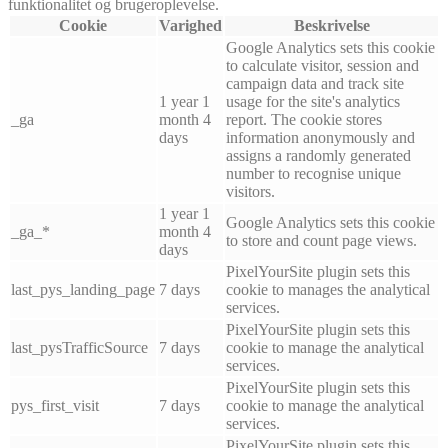
funktionalitet og brugeroplevelse.
Cookie
Varighed
Beskrivelse
Google Analytics sets this cookie
to calculate visitor, session and
campaign data and track site
1 year 1
usage for the site's analytics
_ga
month 4
report. The cookie stores
days
information anonymously and
assigns a randomly generated
number to recognise unique
visitors.
1 year 1
Google Analytics sets this cookie
_ga_*
month 4
to store and count page views.
days
PixelYourSite plugin sets this
last_pys_landing_page
7 days
cookie to manages the analytical
services.
PixelYourSite plugin sets this
last_pysTrafficSource
7 days
cookie to manage the analytical
services.
PixelYourSite plugin sets this
pys_first_visit
7 days
cookie to manage the analytical
services.
PixelYourSite plugin sets this