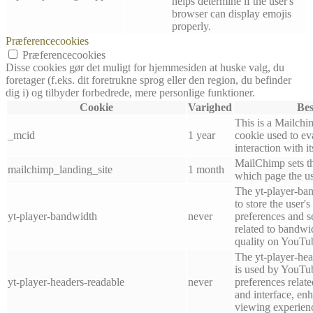
helps determine if the user's
browser can display emojis
properly.
Præferencecookies
Præferencecookies
Disse cookies gør det muligt for hjemmesiden at huske valg, du
foretager (f.eks. dit foretrukne sprog eller den region, du befinder
dig i) og tilbyder forbedrede, mere personlige funktioner.
Cookie
Varighed
Bes
This is a Mailchi
_mcid
1 year
cookie used to e
interaction with i
MailChimp sets th
mailchimp_landing_site
1 month
which page the use
The yt-player-ban
to store the user'
yt-player-bandwidth
never
preferences and se
related to bandwi
quality on YouTu
The yt-player-hea
is used by YouTub
yt-player-headers-readable
never
preferences relat
and interface, enh
viewing experien