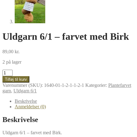
Uldgarn 6/1 – farvet med Birk
89,00
kr.
2 på lager
Uldgarn
6/1
Tilføj til kurv
–
Varenummer (SKU):
1640-01-1-2-1-1-2-1
Kategorier:
Plantefarvet
farvet
garn
,
Uldgarn 6/1
med
Birk
Beskrivelse
antal
Anmeldelser (0)
Beskrivelse
Uldgarn 6/1 – farvet med Birk.