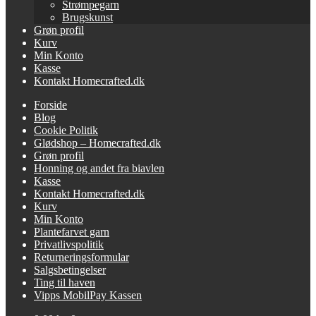
Strømpegarn
Brugskunst
Grøn profil
Kurv
Min Konto
Kasse
Kontakt Homecrafted.dk
Forside
Blog
Cookie Politik
Glødshop – Homecrafted.dk
Grøn profil
Honning og andet fra biavlen
Kasse
Kontakt Homecrafted.dk
Kurv
Min Konto
Plantefarvet garn
Privatlivspolitik
Returneringsformular
Salgsbetingelser
Ting til haven
Vipps MobilPay Kassen