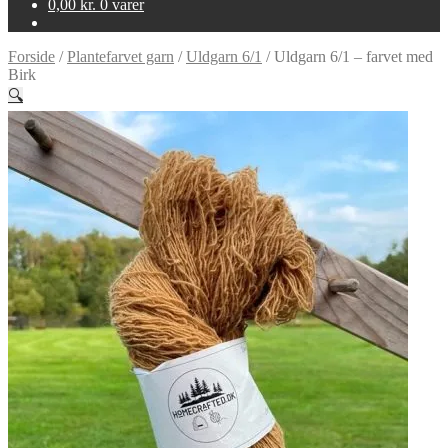
0,00
kr.
0 varer
Forside
/
Plantefarvet garn
/
Uldgarn 6/1
/
Uldgarn 6/1 – farvet med
Birk
🔍