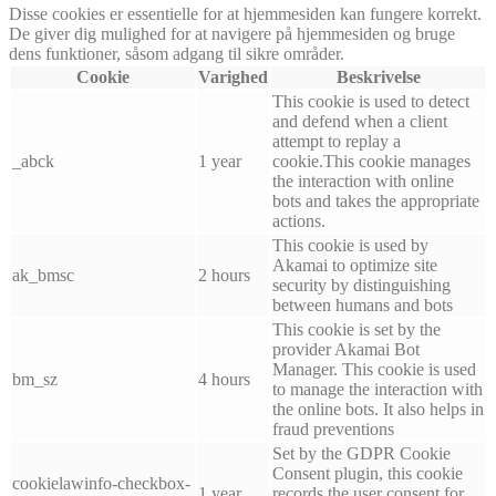
Disse cookies er essentielle for at hjemmesiden kan fungere korrekt.
De giver dig mulighed for at navigere på hjemmesiden og bruge
dens funktioner, såsom adgang til sikre områder.
Cookie
Varighed
Beskrivelse
This cookie is used to detect
and defend when a client
attempt to replay a
_abck
1 year
cookie.This cookie manages
the interaction with online
bots and takes the appropriate
actions.
This cookie is used by
Akamai to optimize site
ak_bmsc
2 hours
security by distinguishing
between humans and bots
This cookie is set by the
provider Akamai Bot
Manager. This cookie is used
bm_sz
4 hours
to manage the interaction with
the online bots. It also helps in
fraud preventions
Set by the GDPR Cookie
Consent plugin, this cookie
cookielawinfo-checkbox-
1 year
records the user consent for