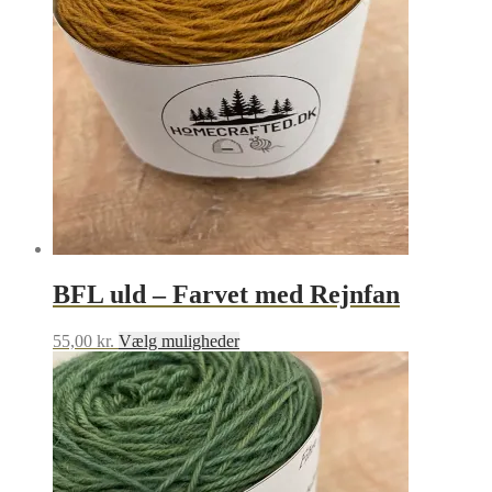
BFL uld – Farvet med Rejnfan
Dette
55,00
kr.
Vælg muligheder
vare
har
flere
varianter.
Mulighederne
kan
vælges