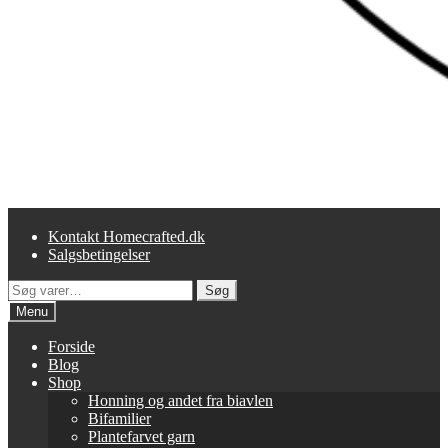
Kontakt Homecrafted.dk
Salgsbetingelser
Søg
Søg
efter:
Menu
Forside
Blog
Shop
Honning og andet fra biavlen
Bifamilier
Plantefarvet garn