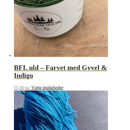
på
varesiden
BFL uld – Farvet med Gyvel &
Indigo
Dette
55,00
kr.
Vælg muligheder
vare
har
flere
varianter.
Mulighederne
kan
vælges
på