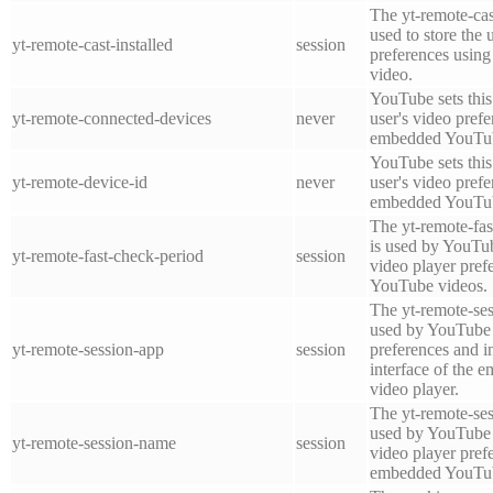
The yt-remote-cast
used to store the 
yt-remote-cast-installed
session
preferences usi
video.
YouTube sets this 
yt-remote-connected-devices
never
user's video pref
embedded YouTub
YouTube sets this 
yt-remote-device-id
never
user's video pref
embedded YouTub
The yt-remote-fas
is used by YouTube
yt-remote-fast-check-period
session
video player pre
YouTube videos.
The yt-remote-ses
used by YouTube t
yt-remote-session-app
session
preferences and i
interface of the
video player.
The yt-remote-se
used by YouTube t
yt-remote-session-name
session
video player pref
embedded YouTub