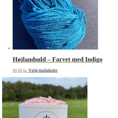
varesiden
Højlandsuld – Farvet med Indigo
Dette
69,00
kr.
Vælg muligheder
vare
har
flere
varianter.
Mulighederne
kan
vælges
på
varesiden