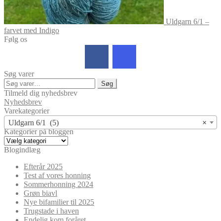
Uldgarn 6/1 –
farvet med Indigo
Følg os
Søg varer
Søg
Søg
efter:
Tilmeld dig nyhedsbrev
Nyhedsbrev
Varekategorier
Uldgarn 6/1 (5)
×
Kategorier på bloggen
Kategorier
på
Blogindlæg
bloggen
Efterår 2025
Test af vores honning
Sommerhonning 2024
Grøn biavl
Nye bifamilier til 2025
Trugstade i haven
Endelig kom foråret