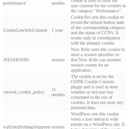
cookie is used to store the
performance
months
user consent for the cookies in
the category "Performance".
CookieYes sets this cookie to
record the default button state
of the corresponding category
CookieLawInfoConsent
1 year
and the status of CCPA. It
works only in coordination
with the primary cookie.
New Relic uses this cookie to
store a session identifier so
JSESSIONID
session
that New Relic can monitor
session counts for an
application.
The cookie is set by the
GDPR Cookie Consent
plugin and is used to store
11
viewed_cookie_policy
whether or not user has
months
consented to the use of
cookies. It does not store any
personal data.
WordPress sets this cookie
when a user interacts with
emojis on a WordPress site. It
wpEmojiSettingsSupports
session