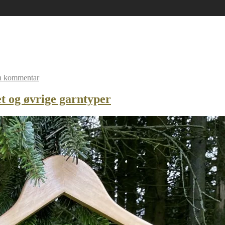
n kommentar
et og øvrige garntyper