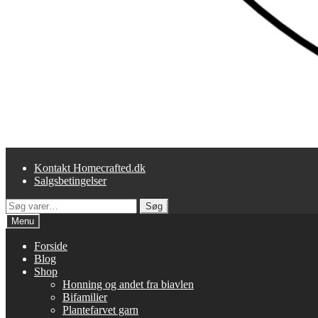
Kontakt Homecrafted.dk
Salgsbetingelser
Søg
Søg
efter:
Menu
Forside
Blog
Shop
Honning og andet fra biavlen
Bifamilier
Plantefarvet garn