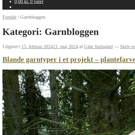
0,00
kr.
0 varer
Forside
/
Garnbloggen
Kategori:
Garnbloggen
Udgivet i
15. februar 2024
21. maj 2024
af
Gitte Juulsgård
—
Skriv e
Blande garntyper i et projekt – plantefarv