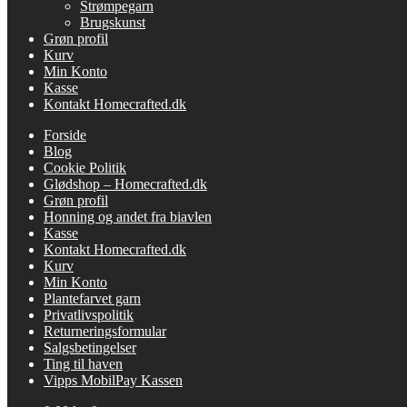
Strømpegarn
Brugskunst
Grøn profil
Kurv
Min Konto
Kasse
Kontakt Homecrafted.dk
Forside
Blog
Cookie Politik
Glødshop – Homecrafted.dk
Grøn profil
Honning og andet fra biavlen
Kasse
Kontakt Homecrafted.dk
Kurv
Min Konto
Plantefarvet garn
Privatlivspolitik
Returneringsformular
Salgsbetingelser
Ting til haven
Vipps MobilPay Kassen