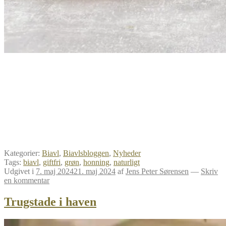
Kategorier:
Biavl
,
Biavlsbloggen
,
Nyheder
Tags:
biavl
,
giftfri
,
grøn
,
honning
,
naturligt
Udgivet i
7. maj 2024
21. maj 2024
af
Jens Peter Sørensen
—
Skriv
en kommentar
Trugstade i haven