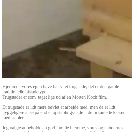
Hjemme i vores egen have har vi et trugstade, det er den gamle
traditionelle bistadetype.
Trugstader er som taget lige ud af en Morten Koch film.
Et trugstade er lidt mere bøvlet at arbejde med, men de er lidt
hyggeligere at se på end et opstablingsstade – de firkantede kasser
med stabler.
Jeg valgte at beholde en god familie hjemme, vores og naboernes