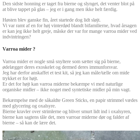
Den sidste honning er taget fra bierne og slynget, det venter blot på
at blive tappet på glas – jeg er i gang men ikke helt færdig.
Høsten blev ganske fin, året startede dog lidt sløjt.
Vi var ramt af en for høj vinterdød blandt bifamilierne, hvad årsagen
er kan jeg ikke helt greje, måske der var for mange varroa mider ved
indvintringen?
Varroa mider ?
Varroa mider er nogle små snyltere som sætter sig på bierne,
ødelægger deres exoskelet og dermed deres immunforsvar.
Jeg har derfor anskaffet et test kit, så jeg kan måle/tælle om mide
trykket er for højt.
Er det for højt kan varroa miderne bekæmpe vi med naturlige
organiske midler – ikke noget med syntetiske midler på min vagt.
Bekæmpelse med de såkaldte Green Sticks, en papir strimmel vædes
med glycering og oxalsyre.
Bierne kravler over strimlerne og bliver smurt lidt ind i oxalsyren,
bierne kan sagtens tåle det, men varroar miderne dør og falder af
bierne – så kan de lære det.