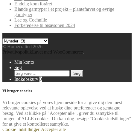
Endelig kom foråret
Blande garntyper i et projekt – plantefarvet og øvrige
garntyper
Lac og Cochnille
Forberedelse til bisæsonen 2024
Blog kategorier
Blog
kategorier
© Homecrafted 2026
Privatlivspolitik
Lavet med WooCommerce
.
Min konto
Søg
Søg
Søg
efter:
Indkøbskurv
0
Vi bruger coocies
Vi bruger cookies på vores hjemmeside for at give dig den mest
relevante oplevelse ved at huske dine præferencer og gentagne
besøg. Ved at klikke på "Accepter alle", giver du samtykke til
brugen af ​​ALLE cookies. Du kan dog besøge "Cookie-indstillinger"
for at give et kontrolleret samtykke.
Cookie indstillinger
Accepter alle