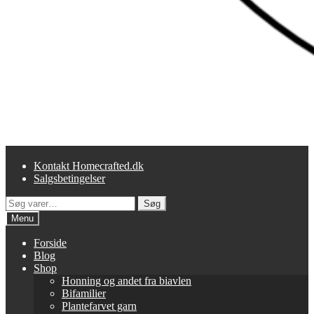
Kontakt Homecrafted.dk
Salgsbetingelser
Søg
Søg
efter:
Menu
Forside
Blog
Shop
Honning og andet fra biavlen
Bifamilier
Plantefarvet garn