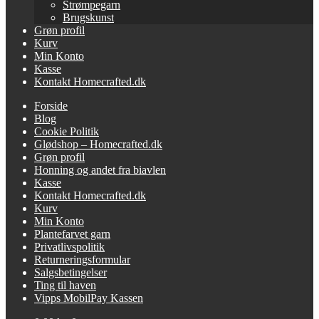
Strømpegarn
Brugskunst
Grøn profil
Kurv
Min Konto
Kasse
Kontakt Homecrafted.dk
Forside
Blog
Cookie Politik
Glødshop – Homecrafted.dk
Grøn profil
Honning og andet fra biavlen
Kasse
Kontakt Homecrafted.dk
Kurv
Min Konto
Plantefarvet garn
Privatlivspolitik
Returneringsformular
Salgsbetingelser
Ting til haven
Vipps MobilPay Kassen