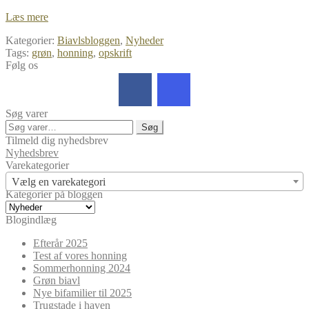
Opskrift:
Læs mere
Oliven
Kategorier:
Biavlsbloggen
,
Nyheder
Vinaigrette
Tags:
grøn
,
honning
,
opskrift
med
Følg os
honning
Søg varer
Søg
Søg
efter:
Tilmeld dig nyhedsbrev
Nyhedsbrev
Varekategorier
Vælg en varekategori
Kategorier på bloggen
Kategorier
på
Blogindlæg
bloggen
Efterår 2025
Test af vores honning
Sommerhonning 2024
Grøn biavl
Nye bifamilier til 2025
Trugstade i haven