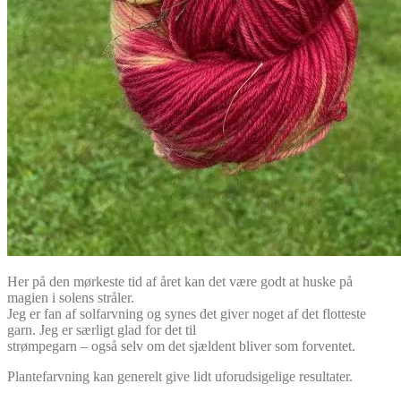
Her på den mørkeste tid af året kan det være godt at huske på
magien i solens stråler.
Jeg er fan af solfarvning og synes det giver noget af det flotteste
garn. Jeg er særligt glad for det til
strømpegarn – også selv om det sjældent bliver som forventet.
Plantefarvning kan generelt give lidt uforudsigelige resultater.