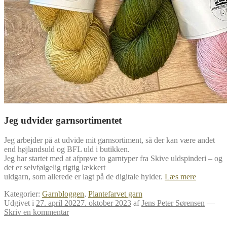
Jeg udvider garnsortimentet
Jeg arbejder på at udvide mit garnsortiment, så der kan være andet
end højlandsuld og BFL uld i butikken.
Jeg har startet med at afprøve to garntyper fra Skive uldspinderi – og
det er selvfølgelig rigtig lækkert
Nye
uldgarn, som allerede er lagt på de digitale hylder.
Læs mere
garntyper
Kategorier:
Garnbloggen
,
Plantefarvet garn
Udgivet i
27. april 2022
7. oktober 2023
af
Jens Peter Sørensen
—
Skriv en kommentar