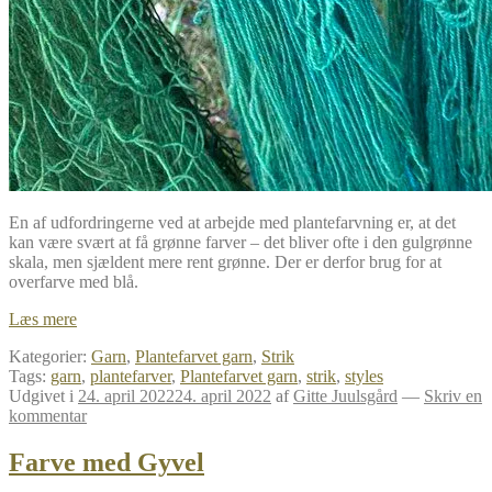
En af udfordringerne ved at arbejde med plantefarvning er, at det
kan være svært at få grønne farver – det bliver ofte i den gulgrønne
skala, men sjældent mere rent grønne. Der er derfor brug for at
overfarve med blå.
Farve
Læs mere
med
Kategorier:
Garn
,
Plantefarvet garn
,
Strik
Indigo
Tags:
garn
,
plantefarver
,
Plantefarvet garn
,
strik
,
styles
Udgivet i
24. april 2022
24. april 2022
af
Gitte Juulsgård
—
Skriv en
kommentar
Farve med Gyvel