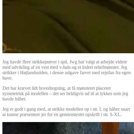
Jeg havde flere strikkeprøver i spil. Jwg har valgt at arbejde videre
med udvikling af en vest med v-hals og et lodret reliefmønster. Jeg
strikker i Højlandsulden, i denne udgave farvet med rejnfan fra egen
have.
Det har krævet lidt hovedregning, at få mønsteret placeret
symmetrisk på modellen – det ser heldigvis ud til at lykkes som jeg
havde håbet.
Jeg er godt i gang med, at strikke modellen op i str. L og håber snart
at kunne præsentere jer for en gennemtestet opskrift i str. S-XL.