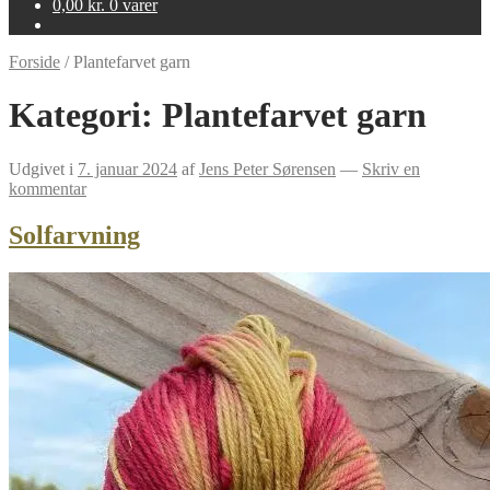
0,00
kr.
0 varer
Forside
/
Plantefarvet garn
Kategori:
Plantefarvet garn
Udgivet i
7. januar 2024
af
Jens Peter Sørensen
—
Skriv en
kommentar
Solfarvning