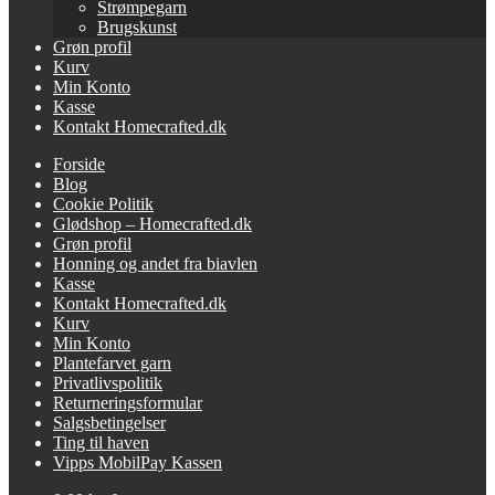
Strømpegarn
Brugskunst
Grøn profil
Kurv
Min Konto
Kasse
Kontakt Homecrafted.dk
Forside
Blog
Cookie Politik
Glødshop – Homecrafted.dk
Grøn profil
Honning og andet fra biavlen
Kasse
Kontakt Homecrafted.dk
Kurv
Min Konto
Plantefarvet garn
Privatlivspolitik
Returneringsformular
Salgsbetingelser
Ting til haven
Vipps MobilPay Kassen