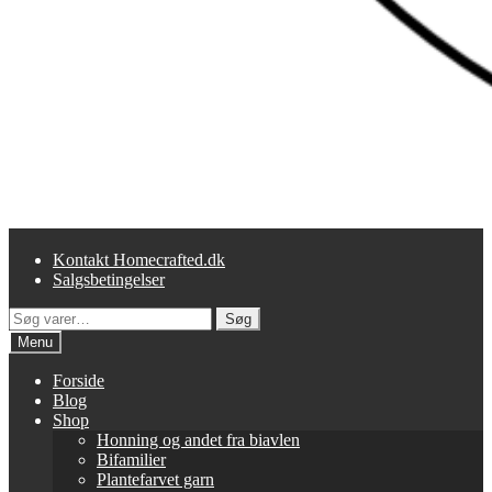
Kontakt Homecrafted.dk
Salgsbetingelser
Søg
Søg
efter:
Menu
Forside
Blog
Shop
Honning og andet fra biavlen
Bifamilier
Plantefarvet garn