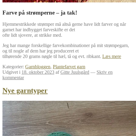
Farve på strømperne – ja tak!
Hjemmestrikkede strømper må altså gerne have lidt farver og når
garnet har indbygget farveskifte er det
ofte lidt sjovere, at strikke med.
Jeg har mange forskellige farvekombinationer på mit strømpegarn,
og til nogle af dem har jeg produceret et
Strømp
tilhørende 20 grams nøgle til hæl, tå og evt. ribkant.
Læs mere
Kategorier:
Garnbloggen
,
Plantefarvet garn
Udgivet i
18. oktober 2023
af
Gitte Juulsgård
—
Skriv en
kommentar
Nye garntyper